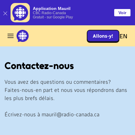
Application Mauril
Voir
CBC Radio-Canada
Gratuit - sur Google Play
Aller
EN
Allons-y!
au
contenu
principal
Contactez-nous
Vous avez des questions ou commentaires?
Faites-nous-en part et nous vous répondrons dans
les plus brefs délais.
Écrivez-nous à mauril@radio-canada.ca